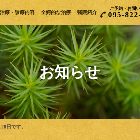
ご予約・お問
治療・診療内容
全鰐的な治療
醫院紹介
095-822
お知らせ
と28日です。