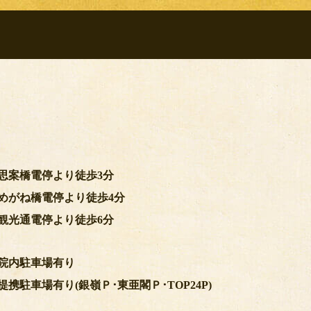
思案橋電停より徒歩3分
めがね橋電停より徒歩4分
観光通電停より徒歩6分
院内駐車場有り
提携駐車場有り
(銀嶺Ｐ･東亜閣Ｐ･TOP24P)