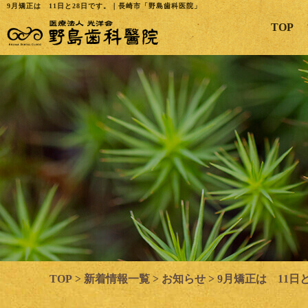
9月矯正は 11日と28日です。｜長崎市「野島歯科医院」
TOP
TOP
>
新着情報一覧
>
お知らせ
>
9月矯正は 11日