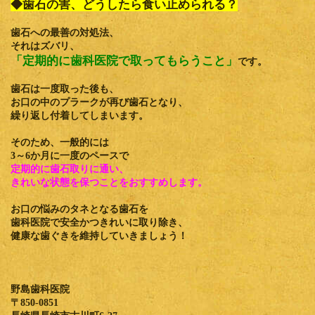
◆歯石の害、どうしたら食い止められる？
歯石への最善の対処法、
それはズバリ、
「定期的に歯科医院で取ってもらうこと」
です。
歯石は一度取った後も、
お口の中のプラークが再び歯石となり、
繰り返し付着してしまいます。
そのため、一般的には
3～6か月に一度のペースで
定期的に歯石取りに通い、
きれいな状態を保つことをおすすめします。
お口の悩みのタネとなる歯石を
歯科医院で安全かつきれいに取り除き、
健康な歯ぐきを維持していきましょう！
野島歯科医院
〒850-0851