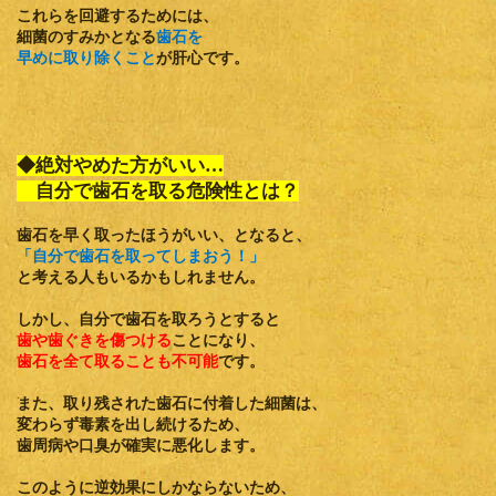
これらを回避するためには、
細菌のすみかとなる
歯石を
早めに取り除くこと
が肝心です。
◆絶対やめた方がいい…
自分で歯石を取る危険性とは？
歯石を早く取ったほうがいい、となると、
「自分で歯石を取ってしまおう！」
と考える人もいるかもしれません。
しかし、自分で歯石を取ろうとすると
歯や歯ぐきを傷つける
ことになり、
歯石を全て取ることも不可能
です。
また、取り残された歯石に付着した細菌は、
変わらず毒素を出し続けるため、
歯周病や口臭が確実に悪化
します。
このように
逆効果
にしかならないため、