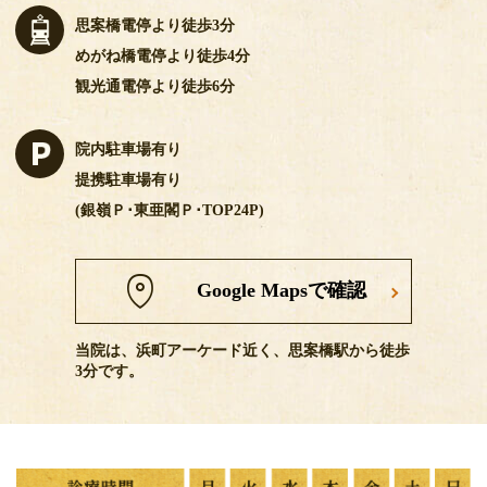
思案橋電停より徒歩3分
めがね橋電停より徒歩4分
観光通電停より徒歩6分
院内駐車場有り
提携駐車場有り
(銀嶺Ｐ･東亜閣Ｐ･TOP24P)
Google Mapsで確認
当院は、浜町アーケード近く、思案橋駅から徒歩
3分です。