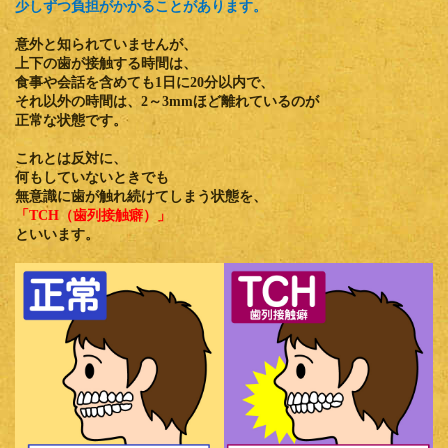
少しずつ負担がかかることがあります。
意外と知られていませんが、
上下の歯が接触する時間は、
食事や会話を含めても
1日に20分以内
で、
それ以外の時間は、
2～3mmほど離れている
のが
正常な状態です。
これとは反対に、
何もしていないときでも
無意識に歯が触れ続けてしまう状態を、
「TCH（歯列接触癖）」
といいます。