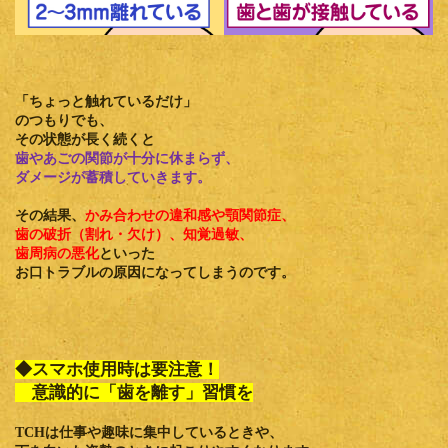
「ちょっと触れているだけ」
のつもりでも、
その状態が長く続くと
歯やあごの関節が十分に休まらず、
ダメージが蓄積していきます。
その結果、
かみ合わせの違和感や顎関節症、
歯の破折（割れ・欠け）、知覚過敏、
歯周病の悪化
といった
お口トラブルの原因になってしまうのです。
◆スマホ使用時は要注意！
意識的に「歯を離す」習慣を
TCHは仕事や趣味に集中しているときや、